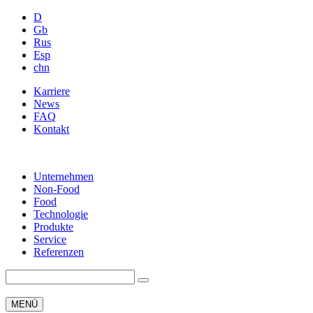
D
Gb
Rus
Esp
chn
Karriere
News
FAQ
Kontakt
Unternehmen
Non-Food
Food
Technologie
Produkte
Service
Referenzen
MENÜ