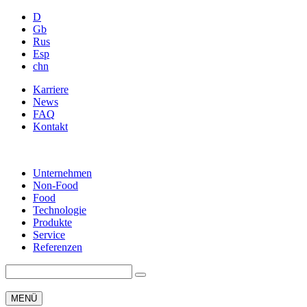
D
Gb
Rus
Esp
chn
Karriere
News
FAQ
Kontakt
Unternehmen
Non-Food
Food
Technologie
Produkte
Service
Referenzen
MENÜ