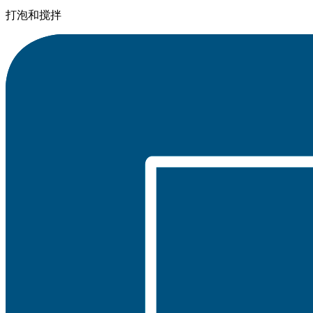
打泡和搅拌