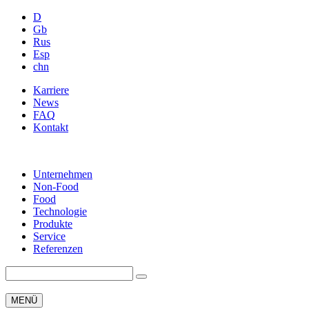
D
Gb
Rus
Esp
chn
Karriere
News
FAQ
Kontakt
Unternehmen
Non-Food
Food
Technologie
Produkte
Service
Referenzen
MENÜ