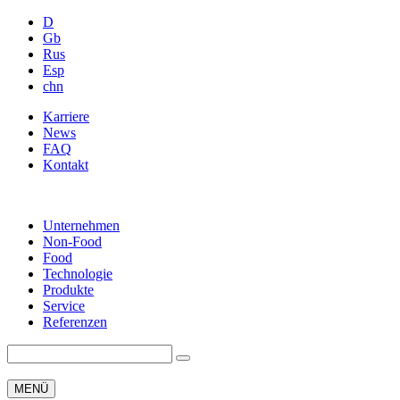
D
Gb
Rus
Esp
chn
Karriere
News
FAQ
Kontakt
Unternehmen
Non-Food
Food
Technologie
Produkte
Service
Referenzen
MENÜ