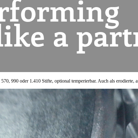
0, 990 oder 1.410 Stifte, optional temperierbar. Auch als erodierte, a