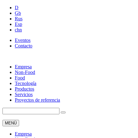
D
Gb
Rus
Esp
chn
Eventos
Contacto
Empresa
Non-Food
Food
Tecnología
Productos
Servicios
Proyectos de referencia
MENÜ
Empresa